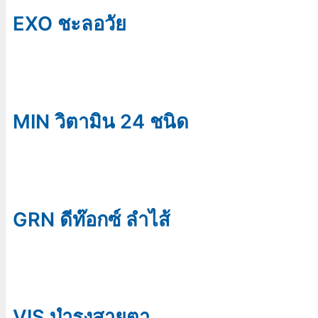
EXO ชะลอวัย
MIN วิตามิน 24 ชนิด
GRN ดีท๊อกซ์ ลำไส้
VIS บำรุงสายตา