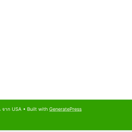
น จาก USA
• Built with
GeneratePress