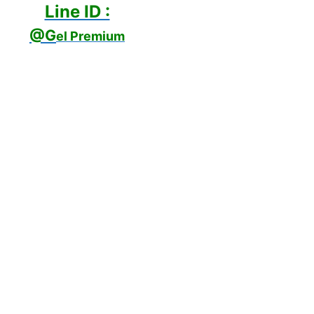
Line ID :
@G
el Premium